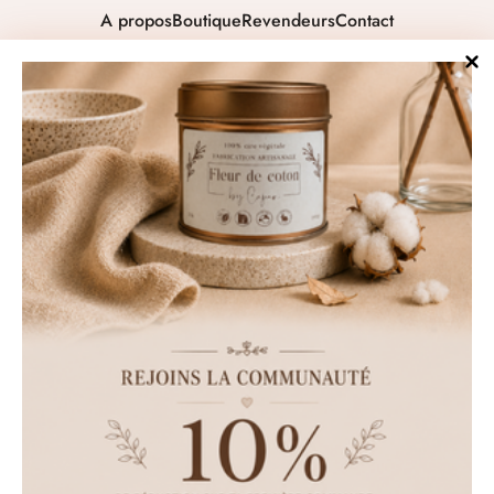
A propos
Boutique
Revendeurs
Contact
Newsletter
Ne manquez pas les dernières nouveautés et senteurs.
S'inscrire